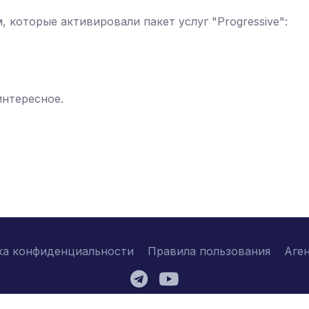
 которые активировали пакет услуг "Progressive":
интересное.
ка конфиденциальности
Правила пользования
Аге
2026 © njtc.company