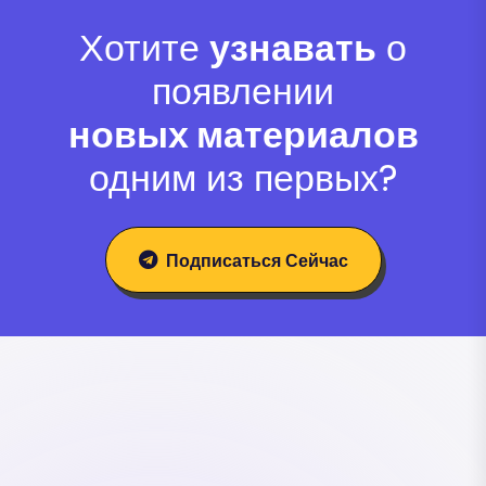
Хотите
узнавать
о
появлении
новых материалов
одним из первых?
Подписаться Сейчас