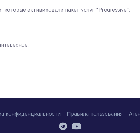
 которые активировали пакет услуг "Progressive":
интересное.
ка конфиденциальности
Правила пользования
Аге
2026 © njtc.company