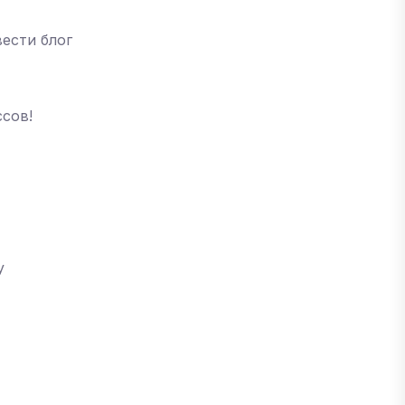
ести блог
ссов!
у