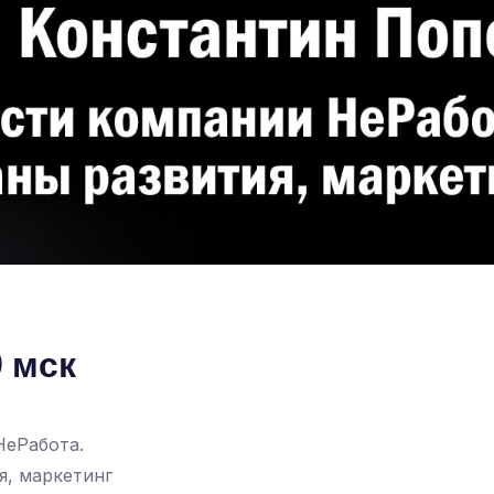
0 мск
НеРабота.
я, маркетинг