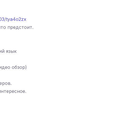
a903/tya4o2zx
что предстоит.
ий язык
идео обзор)
еров.
интересное.