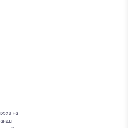
рсов на
манды