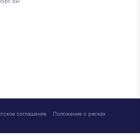
курс Вы
нтское соглашение
Положение о рисках