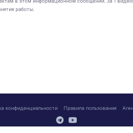
тактам в этом информационном сообщении. За 1 видео
инятия работы.
ка конфиденциальности
Правила пользования
Аге
2026 © njtc.company