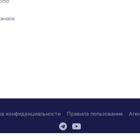
romo
канала
ка конфиденциальности
Правила пользования
Аге
2026 © njtc.company