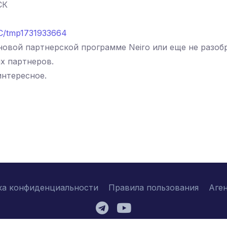
СК
TC/tmp1731933664
овой партнерской программе Neiro или еще не разоб
х партнеров.
интересное.
ка конфиденциальности
Правила пользования
Аге
2026 © njtc.company