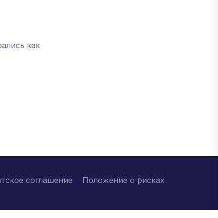
рались как
нтское соглашение
Положение о рисках